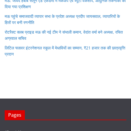
मऊ: जावेद हबीब सैलून एंड एकेडमी में मेकअप एवं ब्यूटी वर्कशॉप, आधुनिक तकनीकों का
दिया गया प्रशिक्षण
मऊ पहुंचे समाजवादी व्यापार सभा के प्रदेश अध्यक्ष प्रदीप जायसवाल, व्यापारियों के
हितों पर बनी रणनीति
रोटरैक्ट क्लब प्राइड मऊ की नई टीम ने संभाली कमान, वेदांत वर्मा बने अध्यक्ष, रचित
अग्रवाल सचिव
लिटिल फ्लावर इंटरनेशनल स्कूल में मेधावियों का सम्मान, ₹21 हजार तक की छात्रवृत्ति
प्रदान
Pages