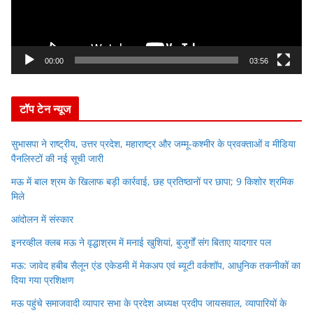
P
l
a
y
00:00
03:56
e
r
टॉप टेन न्यूज
सुभासपा ने राष्ट्रीय, उत्तर प्रदेश, महाराष्ट्र और जम्मू-कश्मीर के प्रवक्ताओं व मीडिया
पैनलिस्टों की नई सूची जारी
मऊ में बाल श्रम के खिलाफ बड़ी कार्रवाई, छह प्रतिष्ठानों पर छापा; 9 किशोर श्रमिक
मिले
आंदोलन में संस्कार
इनरव्हील क्लब मऊ ने वृद्धाश्रम में मनाई खुशियां, बुजुर्गों संग बिताए यादगार पल
मऊ: जावेद हबीब सैलून एंड एकेडमी में मेकअप एवं ब्यूटी वर्कशॉप, आधुनिक तकनीकों का
दिया गया प्रशिक्षण
मऊ पहुंचे समाजवादी व्यापार सभा के प्रदेश अध्यक्ष प्रदीप जायसवाल, व्यापारियों के