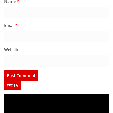
Name
*
Email
*
Website
मऊ TV
V
i
d