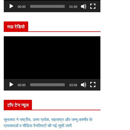
l
00:00
01:50
a
y
मऊ रेडियो
e
r
V
i
d
e
o
P
l
00:00
03:56
a
y
टॉप टेन न्यूज
e
r
सुभासपा ने राष्ट्रीय, उत्तर प्रदेश, महाराष्ट्र और जम्मू-कश्मीर के
प्रवक्ताओं व मीडिया पैनलिस्टों की नई सूची जारी