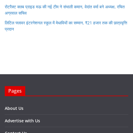
रोटरैक्ट क्लब प्राइड मऊ की नई टीम ने संभाली कमान, वेदांत वर्मा बने अध्यक्ष, रचित
अग्रवाल सचिव
लिटिल फ्लावर इंटरनेशनल स्कूल में मेधावियों का सम्मान, ₹21 हजार तक की छात्रवृत्ति
प्रदान
Pages
About Us
Advertise with Us