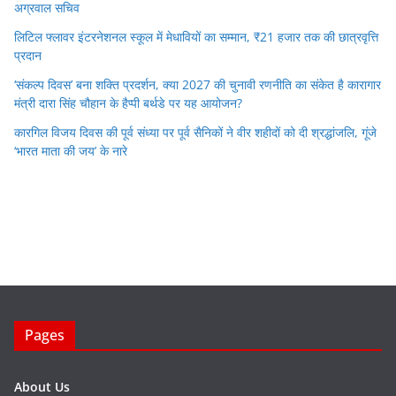
अग्रवाल सचिव
लिटिल फ्लावर इंटरनेशनल स्कूल में मेधावियों का सम्मान, ₹21 हजार तक की छात्रवृत्ति
प्रदान
‘संकल्प दिवस’ बना शक्ति प्रदर्शन, क्या 2027 की चुनावी रणनीति का संकेत है कारागार
मंत्री दारा सिंह चौहान के हैप्पी बर्थडे पर यह आयोजन?
कारगिल विजय दिवस की पूर्व संध्या पर पूर्व सैनिकों ने वीर शहीदों को दी श्रद्धांजलि, गूंजे
‘भारत माता की जय’ के नारे
Pages
About Us