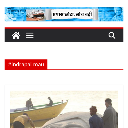
Skip
to
content
#indrapal mau