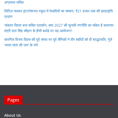
अग्रवाल सचिव
लिटिल फ्लावर इंटरनेशनल स्कूल में मेधावियों का सम्मान, ₹21 हजार तक की छात्रवृत्ति
प्रदान
‘संकल्प दिवस’ बना शक्ति प्रदर्शन, क्या 2027 की चुनावी रणनीति का संकेत है कारागार
मंत्री दारा सिंह चौहान के हैप्पी बर्थडे पर यह आयोजन?
कारगिल विजय दिवस की पूर्व संध्या पर पूर्व सैनिकों ने वीर शहीदों को दी श्रद्धांजलि, गूंजे
‘भारत माता की जय’ के नारे
Pages
About Us