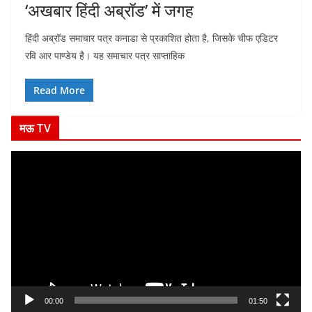
‘अखबार हिंदी अब्रॉड’ में जगह
हिंदी अब्रॉड समाचार पत्र कनाडा से प्रकाशित होता है, जिसके चीफ एडिटर
रवि आर पाण्डेय है। यह समाचार पत्र साप्ताहिक
Read More
मऊ TV
V
i
d
e
o
P
l
a
y
00:00
01:50