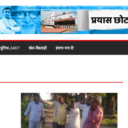
दुनिया-24X7
खेल-खिलाड़ी
हंसना मना है!