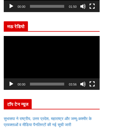
l
00:00
01:50
a
y
मऊ रेडियो
e
r
V
i
d
e
o
P
l
00:00
03:56
a
y
टॉप टेन न्यूज
e
r
सुभासपा ने राष्ट्रीय, उत्तर प्रदेश, महाराष्ट्र और जम्मू-कश्मीर के
प्रवक्ताओं व मीडिया पैनलिस्टों की नई सूची जारी