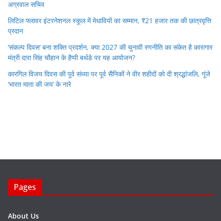
अग्रवाल सचिव
लिटिल फ्लावर इंटरनेशनल स्कूल में मेधावियों का सम्मान, ₹21 हजार तक की छात्रवृत्ति
प्रदान
‘संकल्प दिवस’ बना शक्ति प्रदर्शन, क्या 2027 की चुनावी रणनीति का संकेत है कारागार
मंत्री दारा सिंह चौहान के हैप्पी बर्थडे पर यह आयोजन?
कारगिल विजय दिवस की पूर्व संध्या पर पूर्व सैनिकों ने वीर शहीदों को दी श्रद्धांजलि, गूंजे
‘भारत माता की जय’ के नारे
Pages
About Us