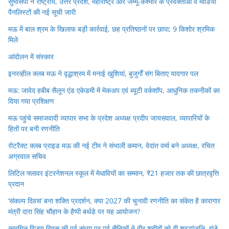
सुभासपा ने राष्ट्रीय, उत्तर प्रदेश, महाराष्ट्र और जम्मू-कश्मीर के प्रवक्ताओं व मीडिया
पैनलिस्टों की नई सूची जारी
मऊ में बाल श्रम के खिलाफ बड़ी कार्रवाई, छह प्रतिष्ठानों पर छापा; 9 किशोर श्रमिक
मिले
आंदोलन में संस्कार
इनरव्हील क्लब मऊ ने वृद्धाश्रम में मनाई खुशियां, बुजुर्गों संग बिताए यादगार पल
मऊ: जावेद हबीब सैलून एंड एकेडमी में मेकअप एवं ब्यूटी वर्कशॉप, आधुनिक तकनीकों का
दिया गया प्रशिक्षण
मऊ पहुंचे समाजवादी व्यापार सभा के प्रदेश अध्यक्ष प्रदीप जायसवाल, व्यापारियों के
हितों पर बनी रणनीति
रोटरैक्ट क्लब प्राइड मऊ की नई टीम ने संभाली कमान, वेदांत वर्मा बने अध्यक्ष, रचित
अग्रवाल सचिव
लिटिल फ्लावर इंटरनेशनल स्कूल में मेधावियों का सम्मान, ₹21 हजार तक की छात्रवृत्ति
प्रदान
‘संकल्प दिवस’ बना शक्ति प्रदर्शन, क्या 2027 की चुनावी रणनीति का संकेत है कारागार
मंत्री दारा सिंह चौहान के हैप्पी बर्थडे पर यह आयोजन?
कारगिल विजय दिवस की पूर्व संध्या पर पूर्व सैनिकों ने वीर शहीदों को दी श्रद्धांजलि, गूंजे