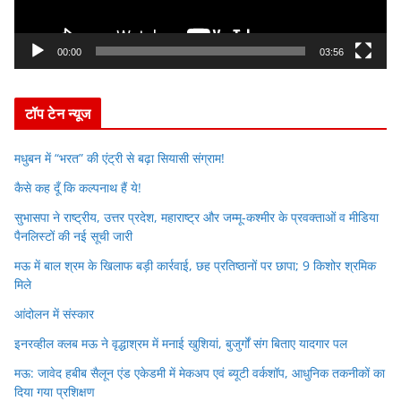
l
a
y
00:00
03:56
e
r
टॉप टेन न्यूज
मधुबन में “भरत” की एंट्री से बढ़ा सियासी संग्राम!
कैसे कह दूँ कि कल्पनाथ हैं ये!
सुभासपा ने राष्ट्रीय, उत्तर प्रदेश, महाराष्ट्र और जम्मू-कश्मीर के प्रवक्ताओं व मीडिया
पैनलिस्टों की नई सूची जारी
मऊ में बाल श्रम के खिलाफ बड़ी कार्रवाई, छह प्रतिष्ठानों पर छापा; 9 किशोर श्रमिक
मिले
आंदोलन में संस्कार
इनरव्हील क्लब मऊ ने वृद्धाश्रम में मनाई खुशियां, बुजुर्गों संग बिताए यादगार पल
मऊ: जावेद हबीब सैलून एंड एकेडमी में मेकअप एवं ब्यूटी वर्कशॉप, आधुनिक तकनीकों का
दिया गया प्रशिक्षण