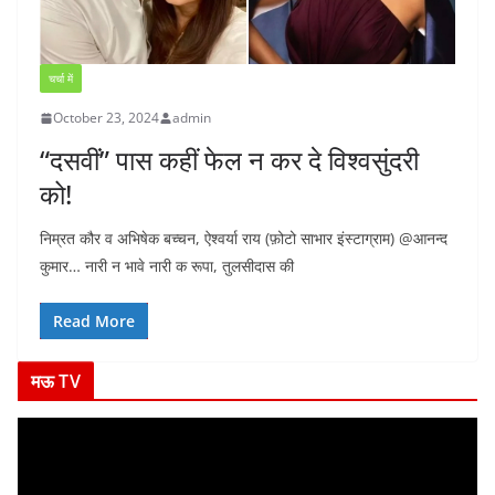
चर्चा में
October 23, 2024
admin
“दसवीं” पास कहीं फेल न कर दे विश्वसुंदरी
को!
निम्रत कौर व अभिषेक बच्चन, ऐश्वर्या राय (फ़ोटो साभार इंस्टाग्राम) @आनन्द
कुमार… नारी न भावे नारी क रूपा, तुलसीदास की
Read More
मऊ TV
V
i
d