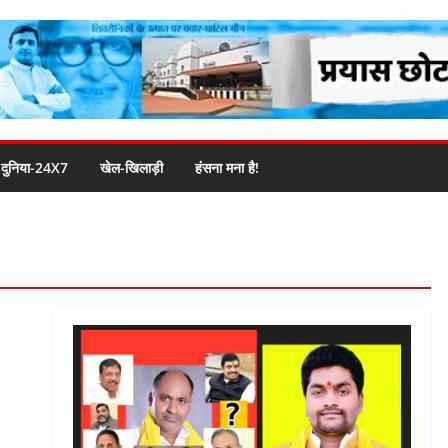
दुनिया-24X7
खेल-खिलाड़ी
हंसना मना है!