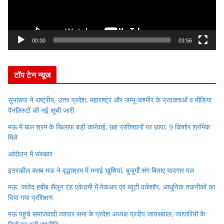
P
l
a
y
00:00
03:56
e
r
टॉप टेन न्यूज
सुभासपा ने राष्ट्रीय, उत्तर प्रदेश, महाराष्ट्र और जम्मू-कश्मीर के प्रवक्ताओं व मीडिया
पैनलिस्टों की नई सूची जारी
मऊ में बाल श्रम के खिलाफ बड़ी कार्रवाई, छह प्रतिष्ठानों पर छापा; 9 किशोर श्रमिक
मिले
आंदोलन में संस्कार
इनरव्हील क्लब मऊ ने वृद्धाश्रम में मनाई खुशियां, बुजुर्गों संग बिताए यादगार पल
मऊ: जावेद हबीब सैलून एंड एकेडमी में मेकअप एवं ब्यूटी वर्कशॉप, आधुनिक तकनीकों का
दिया गया प्रशिक्षण
मऊ पहुंचे समाजवादी व्यापार सभा के प्रदेश अध्यक्ष प्रदीप जायसवाल, व्यापारियों के