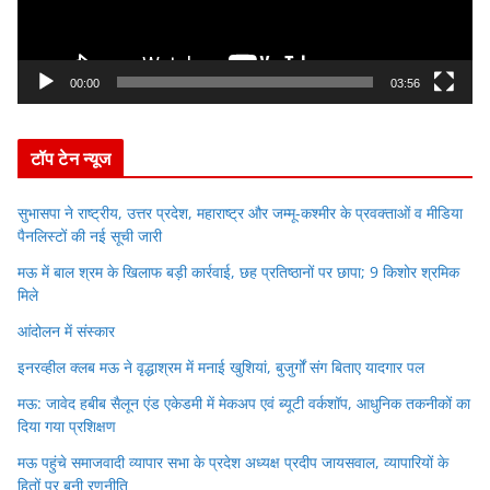
l
a
y
00:00
03:56
e
r
टॉप टेन न्यूज
सुभासपा ने राष्ट्रीय, उत्तर प्रदेश, महाराष्ट्र और जम्मू-कश्मीर के प्रवक्ताओं व मीडिया
पैनलिस्टों की नई सूची जारी
मऊ में बाल श्रम के खिलाफ बड़ी कार्रवाई, छह प्रतिष्ठानों पर छापा; 9 किशोर श्रमिक
मिले
आंदोलन में संस्कार
इनरव्हील क्लब मऊ ने वृद्धाश्रम में मनाई खुशियां, बुजुर्गों संग बिताए यादगार पल
मऊ: जावेद हबीब सैलून एंड एकेडमी में मेकअप एवं ब्यूटी वर्कशॉप, आधुनिक तकनीकों का
दिया गया प्रशिक्षण
मऊ पहुंचे समाजवादी व्यापार सभा के प्रदेश अध्यक्ष प्रदीप जायसवाल, व्यापारियों के
हितों पर बनी रणनीति