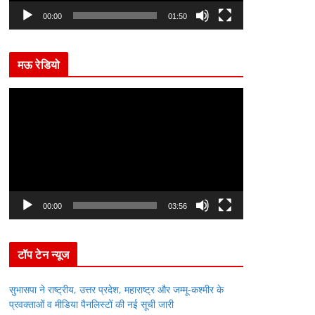
l
00:00
01:50
a
y
मऊ रेडियो
e
r
V
i
d
e
o
P
l
00:00
03:56
a
y
टॉप टेन न्यूज
e
r
सुभासपा ने राष्ट्रीय, उत्तर प्रदेश, महाराष्ट्र और जम्मू-कश्मीर के
प्रवक्ताओं व मीडिया पैनलिस्टों की नई सूची जारी