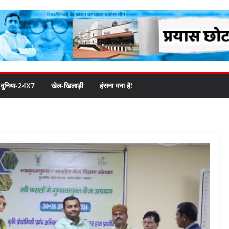
दुनिया-24X7
खेल-खिलाड़ी
हंसना मना है!