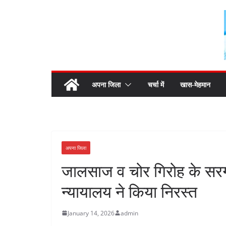
Skip
to
content
अपना जिला
चर्चा में
खास-मेहमान
अपना जिला
जालसाज व चोर गिरोह के सरग
न्यायालय ने किया निरस्त
January 14, 2026
admin