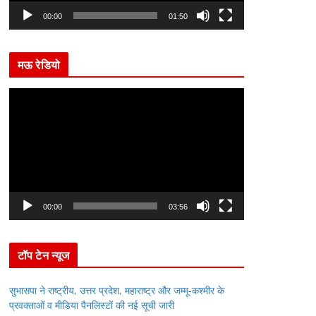
l
00:00
01:50
a
y
मऊ रेडियो
e
r
V
i
d
e
o
P
l
00:00
03:56
a
y
टॉप टेन न्यूज
e
r
सुभासपा ने राष्ट्रीय, उत्तर प्रदेश, महाराष्ट्र और जम्मू-कश्मीर के
प्रवक्ताओं व मीडिया पैनलिस्टों की नई सूची जारी