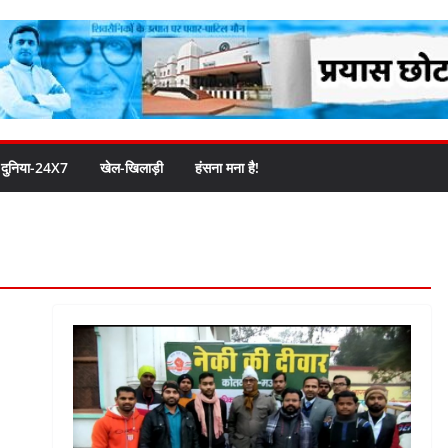
दुनिया-24X7
खेल-खिलाड़ी
हंसना मना है!