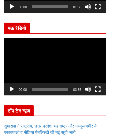
l
00:00
01:50
a
y
मऊ रेडियो
e
r
V
i
d
e
o
P
l
00:00
03:56
a
y
टॉप टेन न्यूज
e
r
सुभासपा ने राष्ट्रीय, उत्तर प्रदेश, महाराष्ट्र और जम्मू-कश्मीर के
प्रवक्ताओं व मीडिया पैनलिस्टों की नई सूची जारी