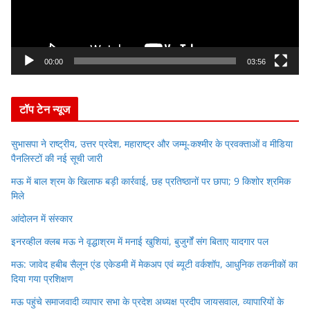
P
l
a
y
00:00
03:56
e
r
टॉप टेन न्यूज
सुभासपा ने राष्ट्रीय, उत्तर प्रदेश, महाराष्ट्र और जम्मू-कश्मीर के प्रवक्ताओं व मीडिया
पैनलिस्टों की नई सूची जारी
मऊ में बाल श्रम के खिलाफ बड़ी कार्रवाई, छह प्रतिष्ठानों पर छापा; 9 किशोर श्रमिक
मिले
आंदोलन में संस्कार
इनरव्हील क्लब मऊ ने वृद्धाश्रम में मनाई खुशियां, बुजुर्गों संग बिताए यादगार पल
मऊ: जावेद हबीब सैलून एंड एकेडमी में मेकअप एवं ब्यूटी वर्कशॉप, आधुनिक तकनीकों का
दिया गया प्रशिक्षण
मऊ पहुंचे समाजवादी व्यापार सभा के प्रदेश अध्यक्ष प्रदीप जायसवाल, व्यापारियों के