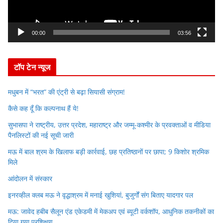
l
a
y
00:00
03:56
e
r
टॉप टेन न्यूज
मधुबन में “भरत” की एंट्री से बढ़ा सियासी संग्राम!
कैसे कह दूँ कि कल्पनाथ हैं ये!
सुभासपा ने राष्ट्रीय, उत्तर प्रदेश, महाराष्ट्र और जम्मू-कश्मीर के प्रवक्ताओं व मीडिया
पैनलिस्टों की नई सूची जारी
मऊ में बाल श्रम के खिलाफ बड़ी कार्रवाई, छह प्रतिष्ठानों पर छापा; 9 किशोर श्रमिक
मिले
आंदोलन में संस्कार
इनरव्हील क्लब मऊ ने वृद्धाश्रम में मनाई खुशियां, बुजुर्गों संग बिताए यादगार पल
मऊ: जावेद हबीब सैलून एंड एकेडमी में मेकअप एवं ब्यूटी वर्कशॉप, आधुनिक तकनीकों का
दिया गया प्रशिक्षण