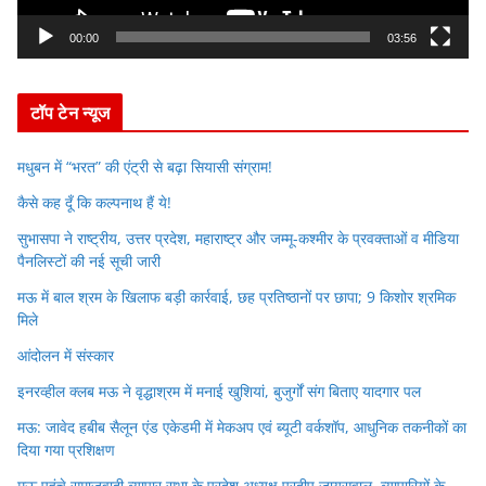
a
y
00:00
03:56
e
r
टॉप टेन न्यूज
मधुबन में “भरत” की एंट्री से बढ़ा सियासी संग्राम!
कैसे कह दूँ कि कल्पनाथ हैं ये!
सुभासपा ने राष्ट्रीय, उत्तर प्रदेश, महाराष्ट्र और जम्मू-कश्मीर के प्रवक्ताओं व मीडिया
पैनलिस्टों की नई सूची जारी
मऊ में बाल श्रम के खिलाफ बड़ी कार्रवाई, छह प्रतिष्ठानों पर छापा; 9 किशोर श्रमिक
मिले
आंदोलन में संस्कार
इनरव्हील क्लब मऊ ने वृद्धाश्रम में मनाई खुशियां, बुजुर्गों संग बिताए यादगार पल
मऊ: जावेद हबीब सैलून एंड एकेडमी में मेकअप एवं ब्यूटी वर्कशॉप, आधुनिक तकनीकों का
दिया गया प्रशिक्षण
मऊ पहुंचे समाजवादी व्यापार सभा के प्रदेश अध्यक्ष प्रदीप जायसवाल, व्यापारियों के