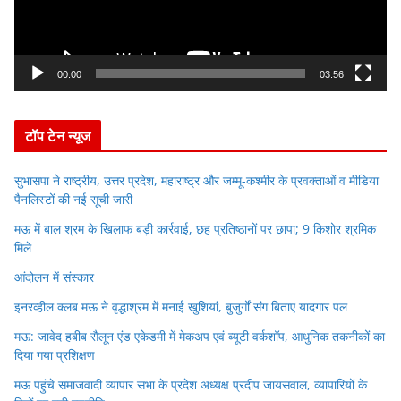
P
l
a
y
00:00
03:56
e
r
टॉप टेन न्यूज
सुभासपा ने राष्ट्रीय, उत्तर प्रदेश, महाराष्ट्र और जम्मू-कश्मीर के प्रवक्ताओं व मीडिया
पैनलिस्टों की नई सूची जारी
मऊ में बाल श्रम के खिलाफ बड़ी कार्रवाई, छह प्रतिष्ठानों पर छापा; 9 किशोर श्रमिक
मिले
आंदोलन में संस्कार
इनरव्हील क्लब मऊ ने वृद्धाश्रम में मनाई खुशियां, बुजुर्गों संग बिताए यादगार पल
मऊ: जावेद हबीब सैलून एंड एकेडमी में मेकअप एवं ब्यूटी वर्कशॉप, आधुनिक तकनीकों का
दिया गया प्रशिक्षण
मऊ पहुंचे समाजवादी व्यापार सभा के प्रदेश अध्यक्ष प्रदीप जायसवाल, व्यापारियों के