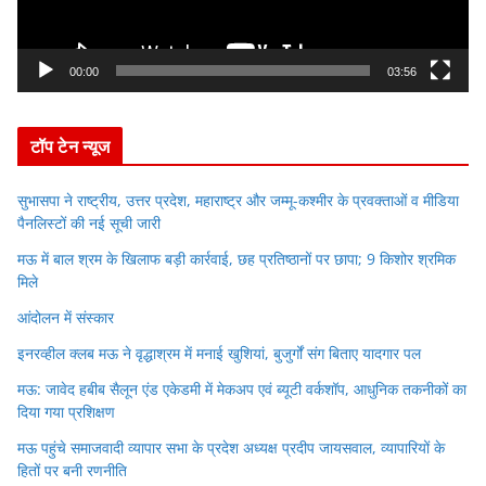
l
a
y
00:00
03:56
e
r
टॉप टेन न्यूज
सुभासपा ने राष्ट्रीय, उत्तर प्रदेश, महाराष्ट्र और जम्मू-कश्मीर के प्रवक्ताओं व मीडिया
पैनलिस्टों की नई सूची जारी
मऊ में बाल श्रम के खिलाफ बड़ी कार्रवाई, छह प्रतिष्ठानों पर छापा; 9 किशोर श्रमिक
मिले
आंदोलन में संस्कार
इनरव्हील क्लब मऊ ने वृद्धाश्रम में मनाई खुशियां, बुजुर्गों संग बिताए यादगार पल
मऊ: जावेद हबीब सैलून एंड एकेडमी में मेकअप एवं ब्यूटी वर्कशॉप, आधुनिक तकनीकों का
दिया गया प्रशिक्षण
मऊ पहुंचे समाजवादी व्यापार सभा के प्रदेश अध्यक्ष प्रदीप जायसवाल, व्यापारियों के
हितों पर बनी रणनीति