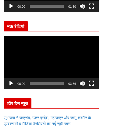
l
00:00
01:50
a
y
मऊ रेडियो
e
r
V
i
d
e
o
P
l
00:00
03:56
a
y
टॉप टेन न्यूज
e
r
सुभासपा ने राष्ट्रीय, उत्तर प्रदेश, महाराष्ट्र और जम्मू-कश्मीर के
प्रवक्ताओं व मीडिया पैनलिस्टों की नई सूची जारी