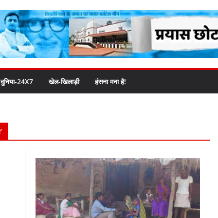
दुनिया-24X7
खेल-खिलाड़ी
हंसना मना है!
r