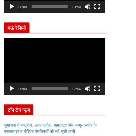
l
00:00
01:50
a
y
मऊ रेडियो
e
r
V
i
d
e
o
P
l
00:00
03:56
a
y
टॉप टेन न्यूज
e
r
सुभासपा ने राष्ट्रीय, उत्तर प्रदेश, महाराष्ट्र और जम्मू-कश्मीर के
प्रवक्ताओं व मीडिया पैनलिस्टों की नई सूची जारी