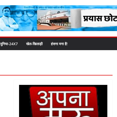
दुनिया-24X7
खेल-खिलाड़ी
हंसना मना है!