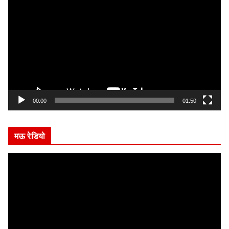
i
d
e
o
P
l
a
y
00:00
01:50
e
r
मऊ रेडियो
V
i
d
e
o
P