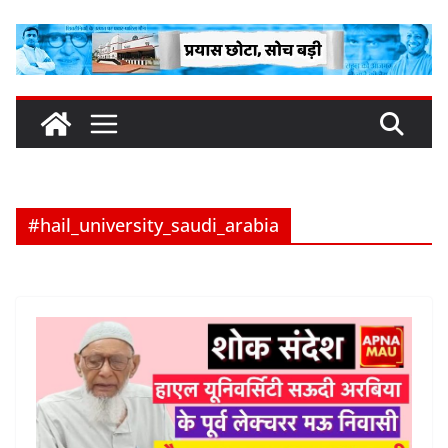
Skip
to
content
#hail_university_saudi_arabia