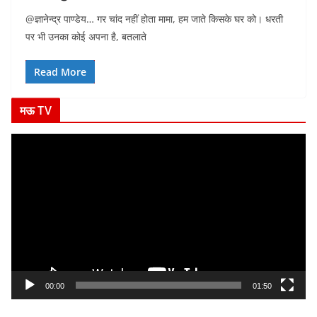
@ज्ञानेन्द्र पाण्डेय… गर चांद नहीं होता मामा, हम जाते किसके घर को। धरती
पर भी उनका कोई अपना है, बतलाते
Read More
मऊ TV
V
i
d
e
o
P
l
a
y
00:00
01:50
e