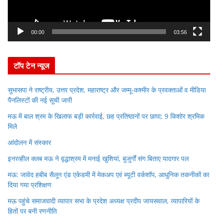
l
a
y
00:00
03:56
e
r
टॉप टेन न्यूज
सुभासपा ने राष्ट्रीय, उत्तर प्रदेश, महाराष्ट्र और जम्मू-कश्मीर के प्रवक्ताओं व मीडिया
पैनलिस्टों की नई सूची जारी
मऊ में बाल श्रम के खिलाफ बड़ी कार्रवाई, छह प्रतिष्ठानों पर छापा; 9 किशोर श्रमिक
मिले
आंदोलन में संस्कार
इनरव्हील क्लब मऊ ने वृद्धाश्रम में मनाई खुशियां, बुजुर्गों संग बिताए यादगार पल
मऊ: जावेद हबीब सैलून एंड एकेडमी में मेकअप एवं ब्यूटी वर्कशॉप, आधुनिक तकनीकों का
दिया गया प्रशिक्षण
मऊ पहुंचे समाजवादी व्यापार सभा के प्रदेश अध्यक्ष प्रदीप जायसवाल, व्यापारियों के
हितों पर बनी रणनीति