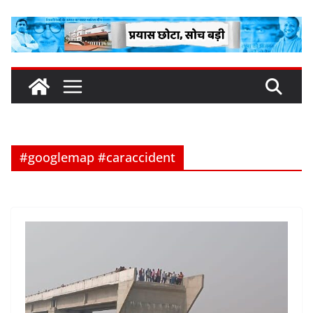
Skip
to
content
#googlemap #caraccident