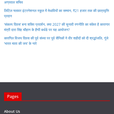
अग्रवाल सचिव
लिटिल फ्लावर इंटरनेशनल स्कूल में मेधावियों का सम्मान, ₹21 हजार तक की छात्रवृत्ति
प्रदान
‘संकल्प दिवस’ बना शक्ति प्रदर्शन, क्या 2027 की चुनावी रणनीति का संकेत है कारागार
मंत्री दारा सिंह चौहान के हैप्पी बर्थडे पर यह आयोजन?
कारगिल विजय दिवस की पूर्व संध्या पर पूर्व सैनिकों ने वीर शहीदों को दी श्रद्धांजलि, गूंजे
‘भारत माता की जय’ के नारे
Pages
About Us