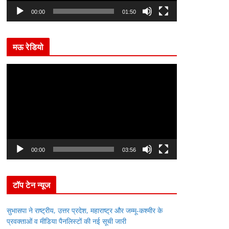
l
00:00
01:50
a
y
मऊ रेडियो
e
r
V
i
d
e
o
P
l
00:00
03:56
a
y
टॉप टेन न्यूज
e
r
सुभासपा ने राष्ट्रीय, उत्तर प्रदेश, महाराष्ट्र और जम्मू-कश्मीर के
प्रवक्ताओं व मीडिया पैनलिस्टों की नई सूची जारी