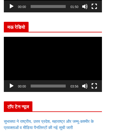
l
00:00
01:50
a
y
मऊ रेडियो
e
r
V
i
d
e
o
P
l
00:00
03:56
a
y
टॉप टेन न्यूज
e
r
सुभासपा ने राष्ट्रीय, उत्तर प्रदेश, महाराष्ट्र और जम्मू-कश्मीर के
प्रवक्ताओं व मीडिया पैनलिस्टों की नई सूची जारी