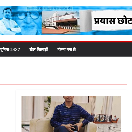
दुनिया-24X7
खेल-खिलाड़ी
हंसना मना है!