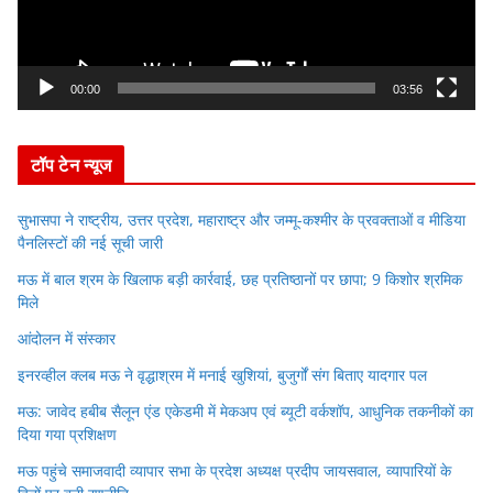
P
l
a
y
00:00
03:56
e
r
टॉप टेन न्यूज
सुभासपा ने राष्ट्रीय, उत्तर प्रदेश, महाराष्ट्र और जम्मू-कश्मीर के प्रवक्ताओं व मीडिया
पैनलिस्टों की नई सूची जारी
मऊ में बाल श्रम के खिलाफ बड़ी कार्रवाई, छह प्रतिष्ठानों पर छापा; 9 किशोर श्रमिक
मिले
आंदोलन में संस्कार
इनरव्हील क्लब मऊ ने वृद्धाश्रम में मनाई खुशियां, बुजुर्गों संग बिताए यादगार पल
मऊ: जावेद हबीब सैलून एंड एकेडमी में मेकअप एवं ब्यूटी वर्कशॉप, आधुनिक तकनीकों का
दिया गया प्रशिक्षण
मऊ पहुंचे समाजवादी व्यापार सभा के प्रदेश अध्यक्ष प्रदीप जायसवाल, व्यापारियों के