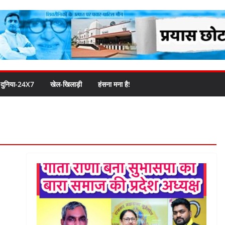
दुनिया-24X7
खेल-खिलाड़ी
हंसना मना है!