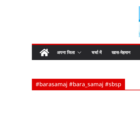
Skip
to
content
अपना जिला
चर्चा में
खास-मेहमान
#barasamaj #bara_samaj #sbsp