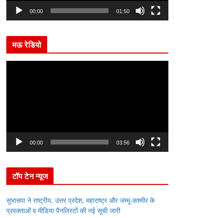
l
00:00
01:50
a
y
मऊ रेडियो
e
r
V
i
d
e
o
P
l
00:00
03:56
a
y
टॉप टेन न्यूज
e
r
सुभासपा ने राष्ट्रीय, उत्तर प्रदेश, महाराष्ट्र और जम्मू-कश्मीर के
प्रवक्ताओं व मीडिया पैनलिस्टों की नई सूची जारी