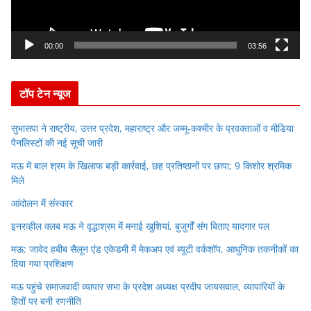
l
a
y
00:00
03:56
e
r
टॉप टेन न्यूज
सुभासपा ने राष्ट्रीय, उत्तर प्रदेश, महाराष्ट्र और जम्मू-कश्मीर के प्रवक्ताओं व मीडिया
पैनलिस्टों की नई सूची जारी
मऊ में बाल श्रम के खिलाफ बड़ी कार्रवाई, छह प्रतिष्ठानों पर छापा; 9 किशोर श्रमिक
मिले
आंदोलन में संस्कार
इनरव्हील क्लब मऊ ने वृद्धाश्रम में मनाई खुशियां, बुजुर्गों संग बिताए यादगार पल
मऊ: जावेद हबीब सैलून एंड एकेडमी में मेकअप एवं ब्यूटी वर्कशॉप, आधुनिक तकनीकों का
दिया गया प्रशिक्षण
मऊ पहुंचे समाजवादी व्यापार सभा के प्रदेश अध्यक्ष प्रदीप जायसवाल, व्यापारियों के
हितों पर बनी रणनीति