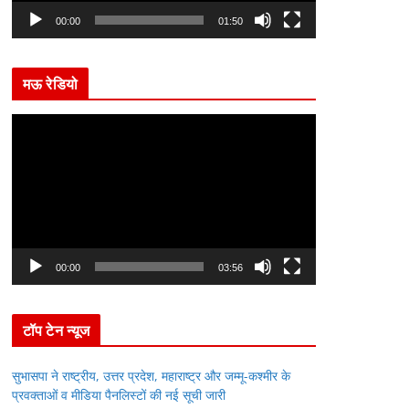
l
00:00
01:50
a
y
मऊ रेडियो
e
r
V
i
d
e
o
P
l
00:00
03:56
a
y
टॉप टेन न्यूज
e
r
सुभासपा ने राष्ट्रीय, उत्तर प्रदेश, महाराष्ट्र और जम्मू-कश्मीर के
प्रवक्ताओं व मीडिया पैनलिस्टों की नई सूची जारी