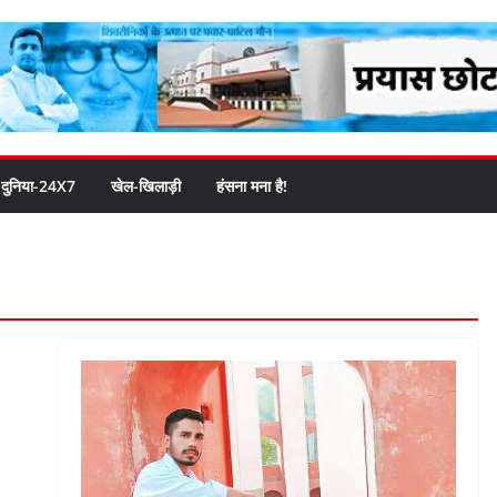
दुनिया-24X7
खेल-खिलाड़ी
हंसना मना है!