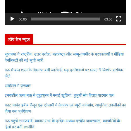
l
a
y
00:00
03:56
e
r
टॉप टेन न्यूज
सुभासपा ने राष्ट्रीय, उत्तर प्रदेश, महाराष्ट्र और जम्मू-कश्मीर के प्रवक्ताओं व मीडिया
पैनलिस्टों की नई सूची जारी
मऊ में बाल श्रम के खिलाफ बड़ी कार्रवाई, छह प्रतिष्ठानों पर छापा; 9 किशोर श्रमिक
मिले
आंदोलन में संस्कार
इनरव्हील क्लब मऊ ने वृद्धाश्रम में मनाई खुशियां, बुजुर्गों संग बिताए यादगार पल
मऊ: जावेद हबीब सैलून एंड एकेडमी में मेकअप एवं ब्यूटी वर्कशॉप, आधुनिक तकनीकों का
दिया गया प्रशिक्षण
मऊ पहुंचे समाजवादी व्यापार सभा के प्रदेश अध्यक्ष प्रदीप जायसवाल, व्यापारियों के
हितों पर बनी रणनीति