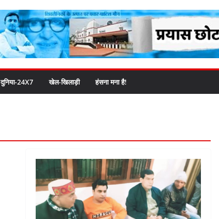
दुनिया-24X7
खेल-खिलाड़ी
हंसना मना है!