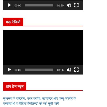
l
00:00
01:50
a
y
मऊ रेडियो
e
r
V
i
d
e
o
P
l
00:00
03:56
a
y
टॉप टेन न्यूज
e
r
सुभासपा ने राष्ट्रीय, उत्तर प्रदेश, महाराष्ट्र और जम्मू-कश्मीर के
प्रवक्ताओं व मीडिया पैनलिस्टों की नई सूची जारी