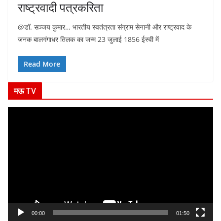
राष्ट्रवादी पत्रकरिता
@डॉ. सञ्जय कुमार… भारतीय स्वतंत्रता संग्राम सेनानी और राष्ट्रवाद के
जनक बालगंगाधर तिलक का जन्म 23 जुलाई 1856 ईस्वी में
Read More
मऊ TV
V
i
d
e
o
P
l
a
y
00:00
01:50