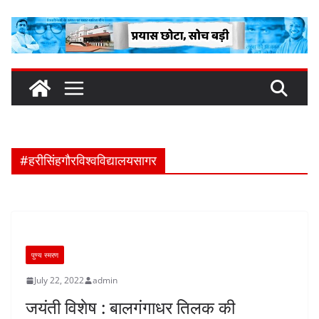
Skip
to
content
#हरीसिंहगौरविश्वविद्यालयसागर
पुण्य स्मरण
July 22, 2022
admin
जयंती विशेष : बालगंगाधर तिलक की