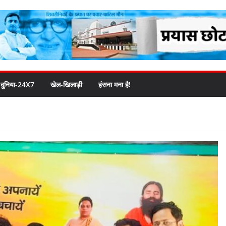
दुनिया-24X7
खेल-खिलाड़ी
हंसना मना है!