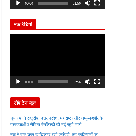
00:00
01:50
l
a
y
मऊ रेडियो
e
r
V
i
d
e
o
P
00:00
03:56
l
a
y
टॉप टेन न्यूज
e
r
सुभासपा ने राष्ट्रीय, उत्तर प्रदेश, महाराष्ट्र और जम्मू-कश्मीर के
प्रवक्ताओं व मीडिया पैनलिस्टों की नई सूची जारी
मऊ में बाल श्रम के खिलाफ बड़ी कार्रवाई, छह प्रतिष्ठानों पर