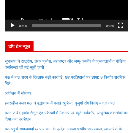
P
l
a
y
00:00
03:56
e
r
टॉप टेन न्यूज
सुभासपा ने राष्ट्रीय, उत्तर प्रदेश, महाराष्ट्र और जम्मू-कश्मीर के प्रवक्ताओं व मीडिया
पैनलिस्टों की नई सूची जारी
मऊ में बाल श्रम के खिलाफ बड़ी कार्रवाई, छह प्रतिष्ठानों पर छापा; 9 किशोर श्रमिक
मिले
आंदोलन में संस्कार
इनरव्हील क्लब मऊ ने वृद्धाश्रम में मनाई खुशियां, बुजुर्गों संग बिताए यादगार पल
मऊ: जावेद हबीब सैलून एंड एकेडमी में मेकअप एवं ब्यूटी वर्कशॉप, आधुनिक तकनीकों का
दिया गया प्रशिक्षण
मऊ पहुंचे समाजवादी व्यापार सभा के प्रदेश अध्यक्ष प्रदीप जायसवाल, व्यापारियों के