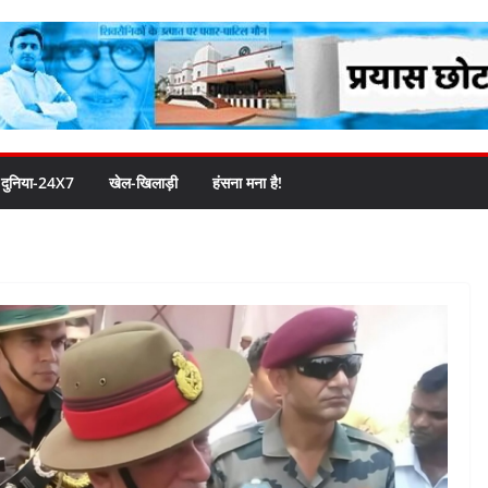
दुनिया-24X7
खेल-खिलाड़ी
हंसना मना है!