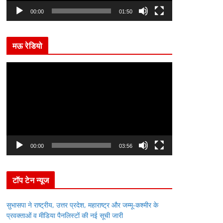
l
00:00
01:50
a
y
मऊ रेडियो
e
r
V
i
d
e
o
P
l
00:00
03:56
a
y
टॉप टेन न्यूज
e
r
सुभासपा ने राष्ट्रीय, उत्तर प्रदेश, महाराष्ट्र और जम्मू-कश्मीर के
प्रवक्ताओं व मीडिया पैनलिस्टों की नई सूची जारी