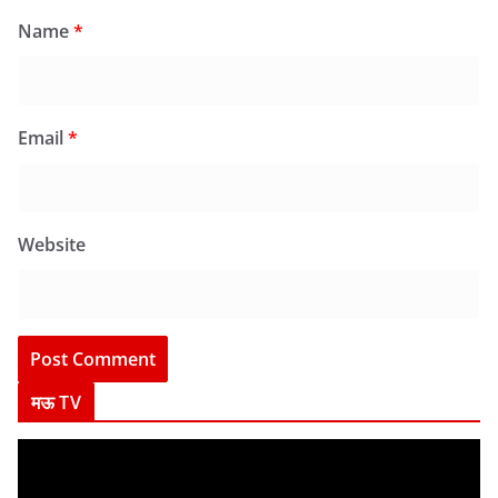
Name
*
Email
*
Website
मऊ TV
V
i