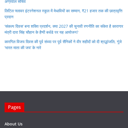
अग्रवाल सचिव
लिटिल फ्लावर इंटरनेशनल स्कूल में मेधावियों का सम्मान, ₹21 हजार तक की छात्रवृत्ति
प्रदान
‘संकल्प दिवस’ बना शक्ति प्रदर्शन, क्या 2027 की चुनावी रणनीति का संकेत है कारागार
मंत्री दारा सिंह चौहान के हैप्पी बर्थडे पर यह आयोजन?
कारगिल विजय दिवस की पूर्व संध्या पर पूर्व सैनिकों ने वीर शहीदों को दी श्रद्धांजलि, गूंजे
‘भारत माता की जय’ के नारे
Pages
About Us