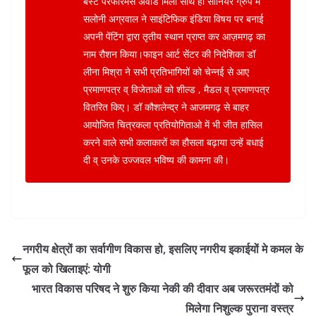
बेस्ट परफॉरमेंस अवार्ड मिला साथ ही सीनियर ग्रुप में
सलोनी अग्रवाल ने साइंटिफिक इंडिया विषय पर बनाई
अपनी पेंटिंग द्वारा तृतीय स्थान प्राप्त कर आज़मगढ़ का
नाम रौशन किया।फाइन आर्ट सेंटर की निदेशिका डॉ
लीना मिश्रा ने सभी प्रतिभागियों को चेन्नई से आए
प्रमाणपत्र व् विजेताओं को शील्ड , मैडल व् प्रमाणपत्र
वितरित किए। डॉ कौशलेन्द्र ने आजमगढ़ से बाहर
आयोजित चित्रकला प्रतियोगिताओ में भी जीत हासिल
करने वाले सभी कलाकारों का हौसला बढ़ाया उन्हें बधाई
दी व् उनके उज्जवल भविष्य की कामना की।
नगरीय क्षेत्रों का सर्वागीण विकास हो, इसलिए नगरीय इकाईयों मे कमल के
फूल को खिलाइएं: योगी
भारत विकास परिषद ने शुरु किया नेकी की दीवार अब जरूरतमंदों को
मिलेगा निशुल्क पुराना वस्त्र