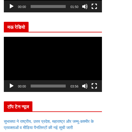
l
00:00
01:50
a
y
मऊ रेडियो
e
r
V
i
d
e
o
P
l
00:00
03:56
a
y
टॉप टेन न्यूज
e
r
सुभासपा ने राष्ट्रीय, उत्तर प्रदेश, महाराष्ट्र और जम्मू-कश्मीर के
प्रवक्ताओं व मीडिया पैनलिस्टों की नई सूची जारी