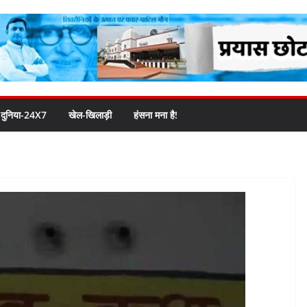
दुनिया-24X7
खेल-खिलाड़ी
हंसना मना है!