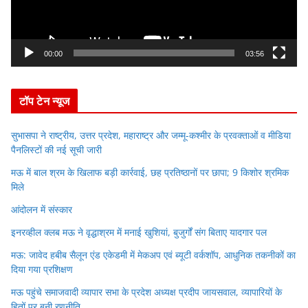
l
a
y
00:00
03:56
e
r
टॉप टेन न्यूज
सुभासपा ने राष्ट्रीय, उत्तर प्रदेश, महाराष्ट्र और जम्मू-कश्मीर के प्रवक्ताओं व मीडिया
पैनलिस्टों की नई सूची जारी
मऊ में बाल श्रम के खिलाफ बड़ी कार्रवाई, छह प्रतिष्ठानों पर छापा; 9 किशोर श्रमिक
मिले
आंदोलन में संस्कार
इनरव्हील क्लब मऊ ने वृद्धाश्रम में मनाई खुशियां, बुजुर्गों संग बिताए यादगार पल
मऊ: जावेद हबीब सैलून एंड एकेडमी में मेकअप एवं ब्यूटी वर्कशॉप, आधुनिक तकनीकों का
दिया गया प्रशिक्षण
मऊ पहुंचे समाजवादी व्यापार सभा के प्रदेश अध्यक्ष प्रदीप जायसवाल, व्यापारियों के
हितों पर बनी रणनीति