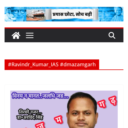
Skip
to
content
#Ravindr_Kumar_IAS #dmazamgarh