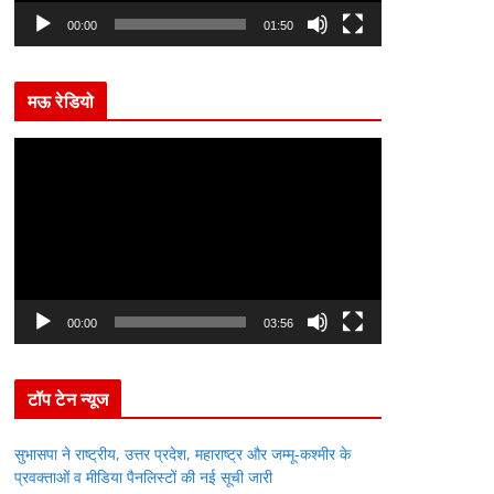
l
00:00
01:50
a
y
मऊ रेडियो
e
r
V
i
d
e
o
P
l
00:00
03:56
a
y
टॉप टेन न्यूज
e
r
सुभासपा ने राष्ट्रीय, उत्तर प्रदेश, महाराष्ट्र और जम्मू-कश्मीर के
प्रवक्ताओं व मीडिया पैनलिस्टों की नई सूची जारी