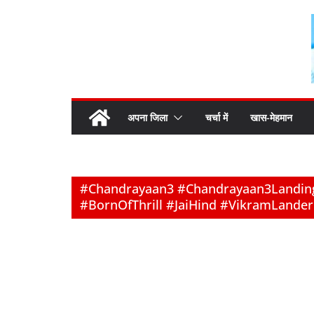
Skip
to
content
अपना जिला
चर्चा में
खास-मेहमान
#Chandrayaan3 #Chandrayaan3Landin
#BornOfThrill #JaiHind #VikramLande