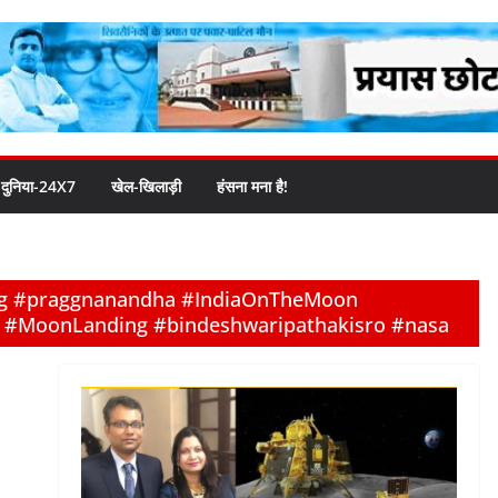
दुनिया-24X7
खेल-खिलाड़ी
हंसना मना है!
g #praggnanandha #IndiaOnTheMoon
r #MoonLanding #bindeshwaripathakisro #nasa