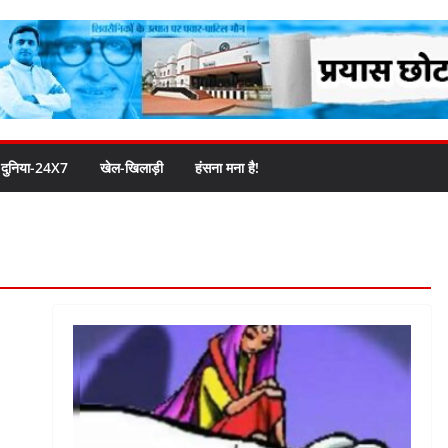
दुनिया-24X7
खेल-खिलाड़ी
हंसना मना है!