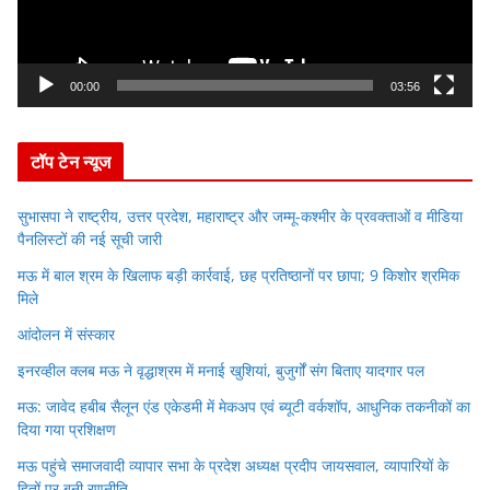
P
l
a
y
00:00
03:56
e
r
टॉप टेन न्यूज
सुभासपा ने राष्ट्रीय, उत्तर प्रदेश, महाराष्ट्र और जम्मू-कश्मीर के प्रवक्ताओं व मीडिया
पैनलिस्टों की नई सूची जारी
मऊ में बाल श्रम के खिलाफ बड़ी कार्रवाई, छह प्रतिष्ठानों पर छापा; 9 किशोर श्रमिक
मिले
आंदोलन में संस्कार
इनरव्हील क्लब मऊ ने वृद्धाश्रम में मनाई खुशियां, बुजुर्गों संग बिताए यादगार पल
मऊ: जावेद हबीब सैलून एंड एकेडमी में मेकअप एवं ब्यूटी वर्कशॉप, आधुनिक तकनीकों का
दिया गया प्रशिक्षण
मऊ पहुंचे समाजवादी व्यापार सभा के प्रदेश अध्यक्ष प्रदीप जायसवाल, व्यापारियों के
हितों पर बनी रणनीति